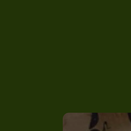
S
e
r
v
i
c
e
s
L
e
a
d
e
r
s
h
i
p
C
a
r
e
e
r
s
I
n
s
i
g
h
t
s
N
e
S
e
r
v
i
c
e
s
L
e
a
d
e
r
s
h
i
p
C
a
r
e
e
r
s
I
n
s
i
g
h
t
s
N
e