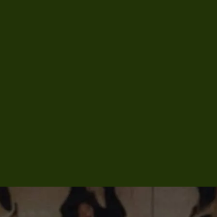
w
s
C
o
n
t
a
c
t
w
s
C
o
n
t
a
c
t